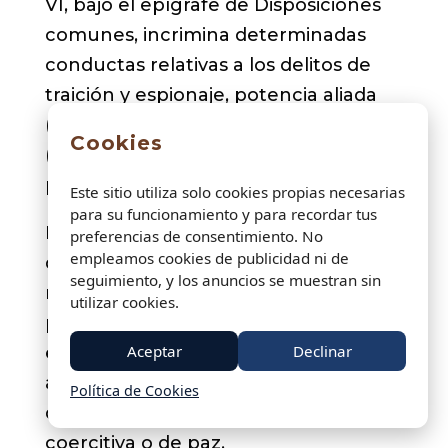
VI, bajo el epígrafe de Disposiciones
comunes, incrimina determinadas
conductas relativas a los delitos de
traición y espionaje, potencia aliada
(que define) y actos preparatorios
Cookies
(conspiración, proposición y
provocación).
Este sitio utiliza solo cookies propias necesarias
para su funcionamiento y para recordar tus
En el Capítulo VII se agrupan los
preferencias de consentimiento. No
empleamos cookies de publicidad ni de
delitos contra centinela, Autoridad
seguimiento, y los anuncios se muestran sin
militar, fuerza armada (que define) y
utilizar cookies.
policía militar, recogiendo sus
Aceptar
Declinar
especialidades en caso de conflicto
armado, estado de sitio o en el curso
Política de Cookies
de una operación internacional
coercitiva o de paz.