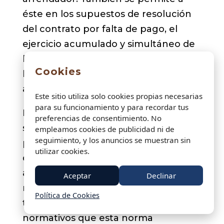
éste en los supuestos de resolución
del contrato por falta de pago, el
ejercicio acumulado y simultáneo de
la acción de resolución del contrato y
Cookies
la reclamación de las cantidades
adeudadas.
Este sitio utiliza solo cookies propias necesarias
para su funcionamiento y para recordar tus
Por último, y como novedad más
preferencias de consentimiento. No
significativa de la ley en materia
empleamos cookies de publicidad ni de
seguimiento, y los anuncios se muestran sin
procesal, se establece la regulación
utilizar cookies.
del recurso de casación en materia
arrendaticia por entender que la
Aceptar
Declinar
materia, dada su importancia y la
Política de Cookies
trascendencia de los cambios
normativos que esta norma