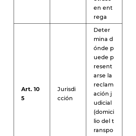
en ent
rega
Deter
mina d
ónde p
uede p
resent
arse la
reclam
Art. 10
Jurisdi
ación j
5
cción
udicial
(domici
lio del t
ranspo