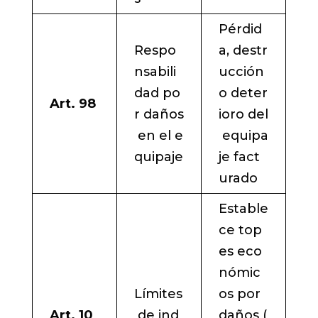
Pérdid
Respo
a, destr
nsabili
ucción
dad po
o deter
Art. 98
r daños
ioro del
en el e
equipa
quipaje
je fact
urado
Estable
ce top
es eco
nómic
Límites
os por
Art. 10
de ind
daños (