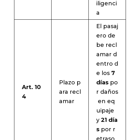
iligenci
a
El pasaj
ero de
be recl
amar d
entro d
e los
7
Plazo p
días
po
Art. 10
ara recl
r daños
4
amar
en eq
uipaje
y
21 día
s
por r
etraso