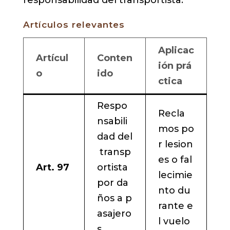
Artículos relevantes
Aplicac
Artícul
Conten
ión prá
o
ido
ctica
Respo
Recla
nsabili
mos po
dad del
r lesion
transp
es o fal
Art. 97
ortista
lecimie
por da
nto du
ños a p
rante e
asajero
l vuelo
s