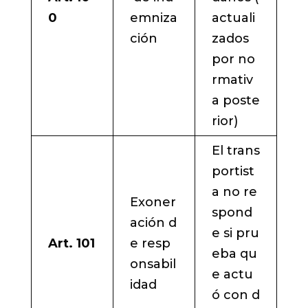
0
emniza
actuali
ción
zados
por no
rmativ
a poste
rior)
El trans
portist
a no re
Exoner
spond
ación d
e si pru
Art. 101
e resp
eba qu
onsabil
e actu
idad
ó con d