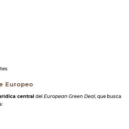
ntes
de Europeo
urídica central
del
European Green Deal
, que busca
a: