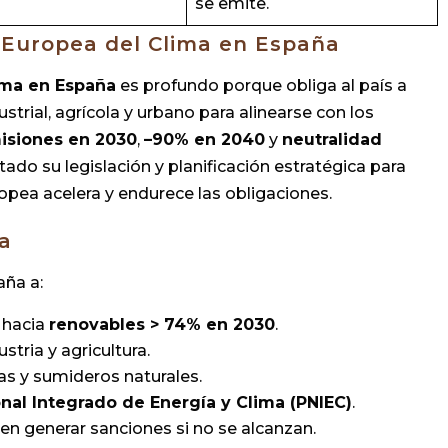
se emite.
 Europea del Clima en España
ima en España
es profundo porque obliga al país a
trial, agrícola y urbano para alinearse con los
isiones en 2030
,
–90% en 2040
y
neutralidad
ado su legislación y planificación estratégica para
ropea acelera y endurece las obligaciones.
a
aña a:
 hacia
renovables > 74% en 2030
.
stria y agricultura.
as y sumideros naturales.
nal Integrado de Energía y Clima (PNIEC)
.
n generar sanciones si no se alcanzan.