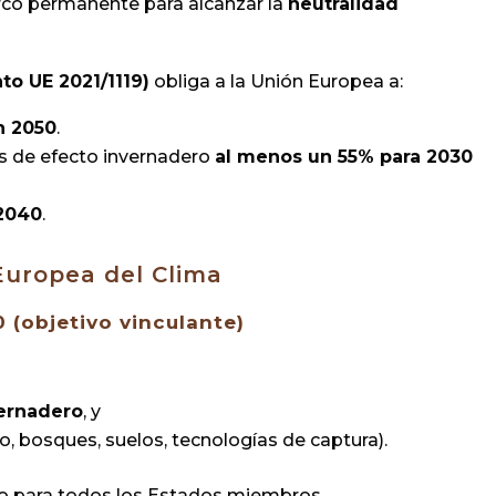
co permanente para alcanzar la
neutralidad
o UE 2021/1119)
obliga a la Unión Europea a:
n 2050
.
s de efecto invernadero
al menos un 55% para 2030
2040
.
 Europea del Clima
0 (objetivo vinculante)
vernadero
, y
, bosques, suelos, tecnologías de captura).
io para todos los Estados miembros.