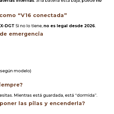
aterías internas
. Si la batería está baja, puede
no
 como “V16 conectada”
XX-DGT
Si no lo tiene,
no es legal desde 2026
.
 de emergencia
 (según modelo)
siempre?
sitas. Mientras está guardada, está “dormida”.
oner las pilas y encenderla?