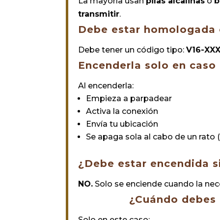
La mayoría usan
pilas alcalinas
o
b
transmitir
.
Debe estar homologada
Debe tener un código tipo:
V16-XX
Encenderla solo en caso
Al encenderla:
Empieza a parpadear
Activa la conexión
Envía tu ubicación
Se apaga sola al cabo de un rato
¿Debe estar encendida 
NO.
Solo se enciende cuando la nece
¿Cuándo debes p
Solo en este caso: