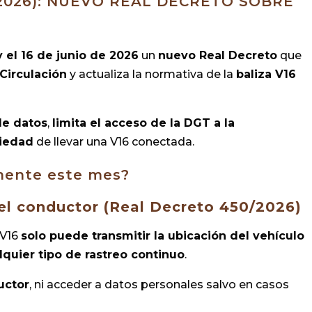
2026): NUEVO REAL DECRETO SOBRE
y el 16 de junio de 2026
un
nuevo Real Decreto
que
Circulación
y actualiza la normativa de la
baliza V16
de datos
,
limita el acceso de la DGT a la
riedad
de llevar una V16 conectada.
mente este mes?
del conductor (Real Decreto 450/2026)
a V16
solo puede transmitir la ubicación del vehículo
quier tipo de rastreo continuo
.
uctor
, ni acceder a datos personales salvo en casos