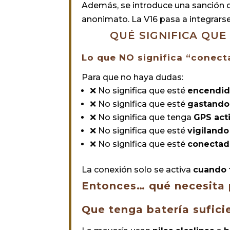
Además, se introduce una sanción d
anonimato. La V16 pasa a integrars
QUÉ SIGNIFICA QUE
Lo que NO significa “conect
Para que no haya dudas:
❌ No significa que esté
encendid
❌ No significa que esté
gastando
❌ No significa que tenga
GPS act
❌ No significa que esté
vigilando
❌ No significa que esté
conectada
La conexión solo se activa
cuando 
Entonces… qué necesita 
Que tenga batería sufici