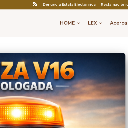
Denuncia Estafa Electónrica
Reclamación 
HOME
LEX
Acerca