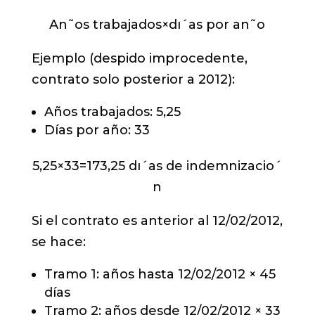
A
n
˜
os trabajados
×
d
ı
ˊ
as por a
n
˜
o
Ejemplo (despido improcedente,
contrato solo posterior a 2012):
Años trabajados: 5,25
Días por año: 33
5
,
25
×
33
=
173
,
25
d
ı
ˊ
as de indemnizaci
o
ˊ
n
Si el contrato es anterior al 12/02/2012,
se hace:
Tramo 1: años hasta 12/02/2012 × 45
días
Tramo 2: años desde 12/02/2012 × 33