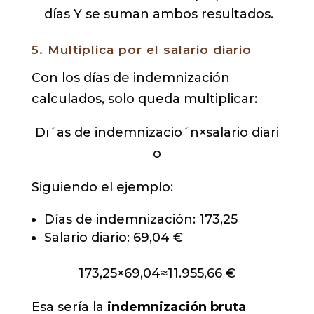
días Y se suman ambos resultados.
5. Multiplica por el salario diario
Con los días de indemnización
calculados, solo queda multiplicar:
D
ı
ˊ
as de indemnizaci
o
ˊ
n
×
salario diari
o
Siguiendo el ejemplo:
Días de indemnización: 173,25
Salario diario: 69,04 €
173
,
25
×
69
,
04
≈
11.955
,
66
€
Esa sería la
indemnización bruta