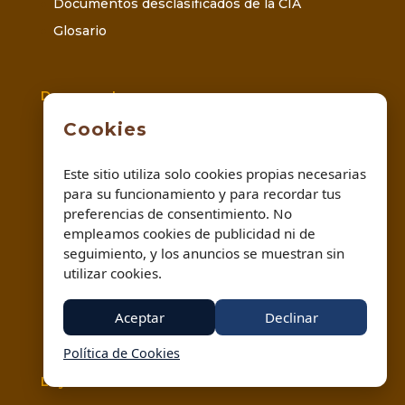
Documentos desclasificados de la CIA
Glosario
Documentos
Cookies
Modelo Reclamación Clínica Dental
Modelo de Reclamación Médica
Este sitio utiliza solo cookies propias necesarias
Modelo Reclamación Aerolíneas
para su funcionamiento y para recordar tus
Denuncia por Estafa
preferencias de consentimiento. No
empleamos cookies de publicidad ni de
Solicitud Expediente Legal
seguimiento, y los anuncios se muestran sin
Modelo de Denuncia Suplantación de Identidad
utilizar cookies.
Modelo de Recurso
Aceptar
Declinar
Factura Legal
Política de Cookies
Leyes