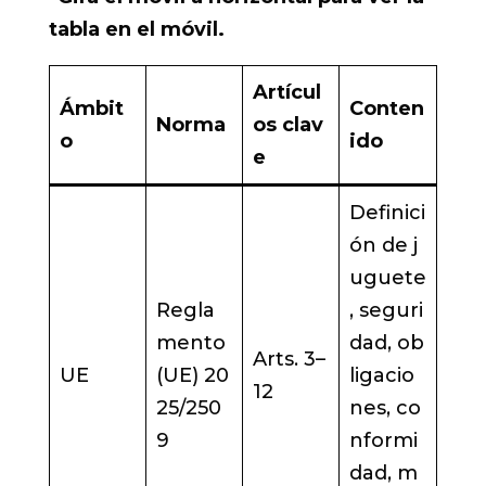
tabla en el móvil.
Artícul
Ámbit
Conten
Norma
os clav
o
ido
e
Definici
ón de j
uguete
Regla
, seguri
mento
dad, ob
Arts. 3–
UE
(UE) 20
ligacio
12
25/250
nes, co
9
nformi
dad, m