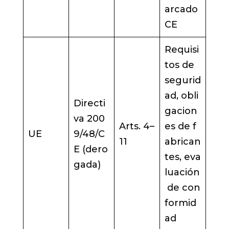
arcado
CE
Requisi
tos de
segurid
ad, obli
Directi
gacion
va 200
Arts. 4–
es de f
UE
9/48/C
11
abrican
E (dero
tes, eva
gada)
luación
de con
formid
ad