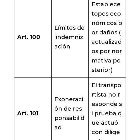
Establece
topes eco
nómicos p
Límites de
or daños (
Art. 100
indemniz
actualizad
ación
os por nor
mativa po
sterior)
El transpo
rtista no r
Exoneraci
esponde s
ón de res
Art. 101
i prueba q
ponsabilid
ue actuó
ad
con dilige