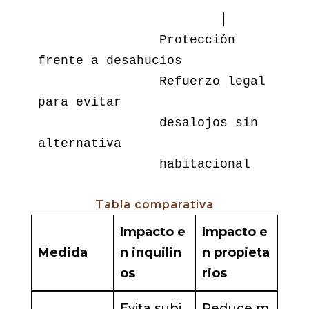
                        │

                Protección 
frente a desahucios

                Refuerzo legal 
para evitar

                desalojos sin 
alternativa

Tabla comparativa
Impacto e
Impacto e
Medida
n inquilin
n propieta
os
rios
Evita subi
Reduce m