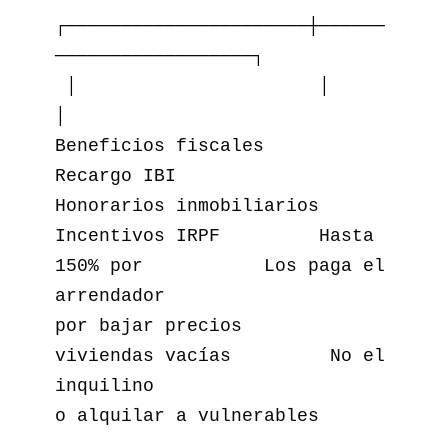
┌──────────────────────┼──────
──────────────────┐

 │                      │                        
│

Beneficios fiscales     
Recargo IBI              
Honorarios inmobiliarios

Incentivos IRPF         Hasta 
150% por           Los paga el 
arrendador

por bajar precios       
viviendas vacías         No el 
inquilino

o alquilar a vulnerables
