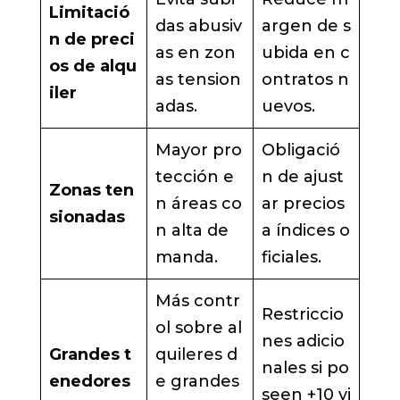
Limitació
das abusiv
argen de s
n de preci
as en zon
ubida en c
os de alqu
as tension
ontratos n
iler
adas.
uevos.
Mayor pro
Obligació
tección e
n de ajust
Zonas ten
n áreas co
ar precios
sionadas
n alta de
a índices o
manda.
ficiales.
Más contr
Restriccio
ol sobre al
nes adicio
Grandes t
quileres d
nales si po
enedores
e grandes
seen +10 vi