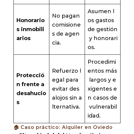
Asumen l
No pagan
Honorario
os gastos
comisione
s inmobili
de gestión
s de agen
arios
y honorari
cia.
os.
Procedimi
Refuerzo l
entos más
Protecció
egal para
largos y e
n frente a
evitar des
xigentes e
desahucio
alojos sin a
n casos de
s
lternativa.
vulnerabil
idad.
🏠 Caso práctico: Alquiler en Oviedo