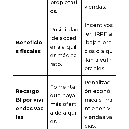
propietari
viendas.
os.
Incentivos
Posibilidad
en IRPF si
de acced
Beneficio
bajan pre
er a alquil
s fiscales
cios o alqu
er más ba
ilan a vuln
rato.
erables.
Penalizaci
Fomenta
Recargo I
ón econó
que haya
BI por vivi
mica si ma
más ofert
endas vac
ntienen vi
a de alquil
ías
viendas va
er.
cías.