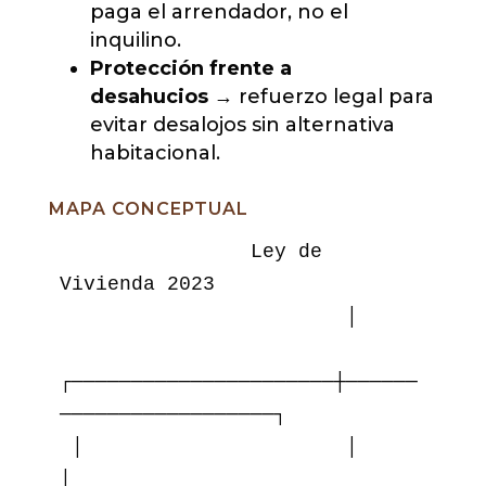
paga el arrendador, no el
inquilino.
Protección frente a
desahucios
→ refuerzo legal para
evitar desalojos sin alternativa
habitacional.
MAPA CONCEPTUAL
                Ley de 
Vivienda 2023

                        │

┌──────────────────────┼──────
──────────────────┐

 │                      │                        
│
