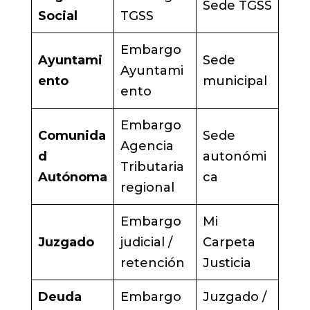
Sede TGSS
Social
TGSS
Embargo
Ayuntami
Sede
Ayuntami
ento
municipal
ento
Embargo
Comunida
Sede
Agencia
d
autonómi
Tributaria
Autónoma
ca
regional
Embargo
Mi
Juzgado
judicial /
Carpeta
retención
Justicia
Deuda
Embargo
Juzgado /