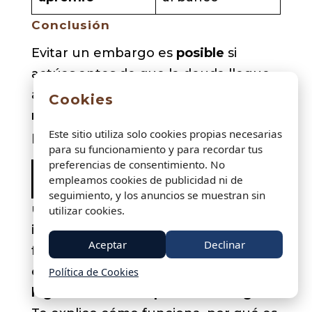
Conclusión
Evitar un embargo es
posible
si
actúas antes de que la deuda llegue
a fase ejecutiva. La clave es
moverse
Cookies
rápido
, pedir aplazamiento y
Este sitio utiliza solo cookies propias necesarias
proteger el dinero inembargable.
para su funcionamiento y para recordar tus
preferencias de consentimiento. No
Usar una cuenta separada para
empleamos cookies de publicidad ni de
ingresos protegidos
seguimiento, y los anuncios se muestran sin
usar
una cuenta separada para
utilizar cookies.
ingresos protegidos
es una de las
Aceptar
Declinar
formas más eficaces de
evitar que un
embargo bloquee dinero que
Política de Cookies
legalmente NO se puede embargar
.