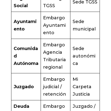
Sede TGSS
Social
TGSS
Embargo
Ayuntami
Sede
Ayuntami
ento
municipal
ento
Embargo
Comunida
Sede
Agencia
d
autonómi
Tributaria
Autónoma
ca
regional
Embargo
Mi
Juzgado
judicial /
Carpeta
retención
Justicia
Deuda
Embargo
Juzgado /