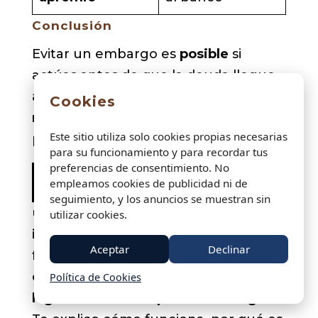
Conclusión
Evitar un embargo es
posible
si
actúas antes de que la deuda llegue
a fase ejecutiva. La clave es
moverse
Cookies
rápido
, pedir aplazamiento y
Este sitio utiliza solo cookies propias necesarias
proteger el dinero inembargable.
para su funcionamiento y para recordar tus
preferencias de consentimiento. No
Usar una cuenta separada para
empleamos cookies de publicidad ni de
ingresos protegidos
seguimiento, y los anuncios se muestran sin
usar
una cuenta separada para
utilizar cookies.
ingresos protegidos
es una de las
Aceptar
Declinar
formas más eficaces de
evitar que un
embargo bloquee dinero que
Política de Cookies
legalmente NO se puede embargar
.