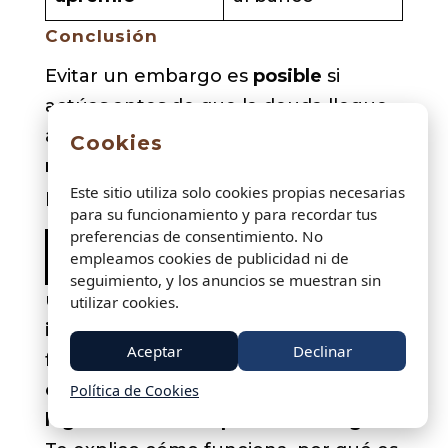
Conclusión
Evitar un embargo es
posible
si
actúas antes de que la deuda llegue
a fase ejecutiva. La clave es
moverse
Cookies
rápido
, pedir aplazamiento y
Este sitio utiliza solo cookies propias necesarias
proteger el dinero inembargable.
para su funcionamiento y para recordar tus
preferencias de consentimiento. No
Usar una cuenta separada para
empleamos cookies de publicidad ni de
ingresos protegidos
seguimiento, y los anuncios se muestran sin
usar
una cuenta separada para
utilizar cookies.
ingresos protegidos
es una de las
Aceptar
Declinar
formas más eficaces de
evitar que un
embargo bloquee dinero que
Política de Cookies
legalmente NO se puede embargar
.