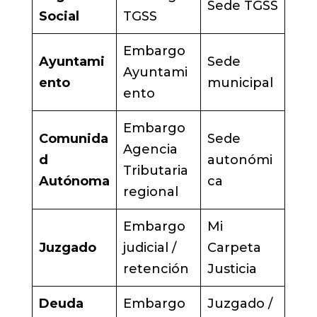
Sede TGSS
Social
TGSS
Embargo
Ayuntami
Sede
Ayuntami
ento
municipal
ento
Embargo
Comunida
Sede
Agencia
d
autonómi
Tributaria
Autónoma
ca
regional
Embargo
Mi
Juzgado
judicial /
Carpeta
retención
Justicia
Deuda
Embargo
Juzgado /