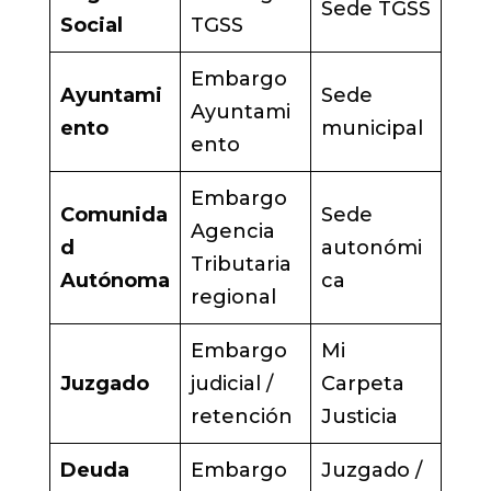
Sede TGSS
Social
TGSS
Embargo
Ayuntami
Sede
Ayuntami
ento
municipal
ento
Embargo
Comunida
Sede
Agencia
d
autonómi
Tributaria
Autónoma
ca
regional
Embargo
Mi
Juzgado
judicial /
Carpeta
retención
Justicia
Deuda
Embargo
Juzgado /