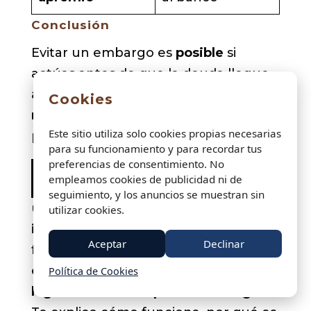
Conclusión
Evitar un embargo es
posible
si
actúas antes de que la deuda llegue
a fase ejecutiva. La clave es
moverse
Cookies
rápido
, pedir aplazamiento y
Este sitio utiliza solo cookies propias necesarias
proteger el dinero inembargable.
para su funcionamiento y para recordar tus
preferencias de consentimiento. No
Usar una cuenta separada para
empleamos cookies de publicidad ni de
ingresos protegidos
seguimiento, y los anuncios se muestran sin
usar
una cuenta separada para
utilizar cookies.
ingresos protegidos
es una de las
Aceptar
Declinar
formas más eficaces de
evitar que un
embargo bloquee dinero que
Política de Cookies
legalmente NO se puede embargar
.