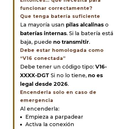
Entonces… qué necesita para
funcionar correctamente?
Que tenga batería suficiente
La mayoría usan
pilas alcalinas
o
baterías internas
. Si la batería está
baja, puede
no transmitir
.
Debe estar homologada como
“V16 conectada”
Debe tener un código tipo:
V16-
XXXX-DGT
Si no lo tiene,
no es
legal desde 2026
.
Encenderla solo en caso de
emergencia
Al encenderla:
Empieza a parpadear
Activa la conexión